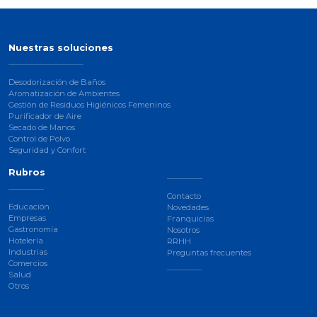
Nuestras soluciones
Desodorización de Baños
Aromatización de Ambientes
Gestión de Residuos Higiénicos Femeninos
Purificador de Aire
Secado de Manos
Control de Polvo
Seguridad y Confort
Rubros
Contacto
Educación
Novedades
Empresas
Franquicias
Gastronomía
Nosotros
Hotelería
RRHH
Industrias
Preguntas frecuentes
Comercios
Salud
Otros