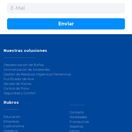
Enviar
Nuestras soluciones
Desodorización de Baños
Aromatización de Ambientes
Gestión de Residuos Higiénicos Femeninos
Purificador de Aire
Secado de Manos
Control de Polvo
Seguridad y Confort
Rubros
Contacto
Educación
Novedades
Empresas
Franquicias
Gastronomía
Nosotros
Hotelería
RRHH