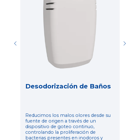
Aro
gra
e
con
inar
per
ies,
Desodorización de Baños
Reducimos los malos olores desde su
fuente de origen a través de un
dispositivo de goteo continuo,
controlando la proliferación de
bacterias presentes en inodoros y