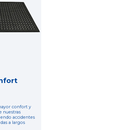
Generamos un ambiente más higién
disminuyendo el polvo en suspensió
través de nuestras alfombras y mopa
barredoras.
nfort
ayor confort y
e nuestras
ciendo accidentes
das a largos