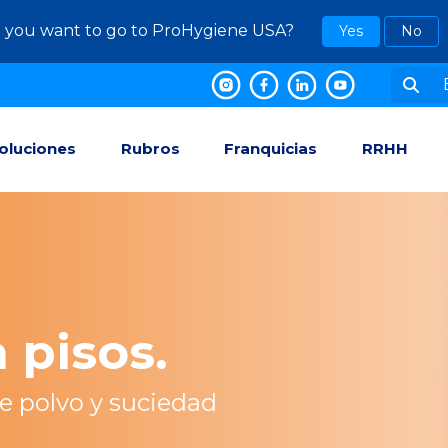
 you want to go to ProHygiene USA?
Yes
No
oluciones
Rubros
Franquicias
RRHH
 pisos.
e polvo y suciedad