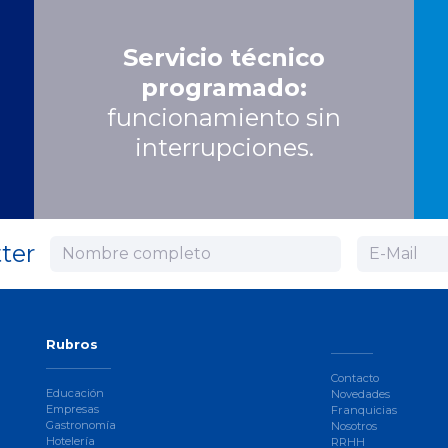
Servicio técnico
programado:
funcionamiento sin
interrupciones.
ter
Rubros
Contacto
Educación
Novedades
Empresas
Franquicias
Gastronomía
Nosotros
Hotelería
RRHH