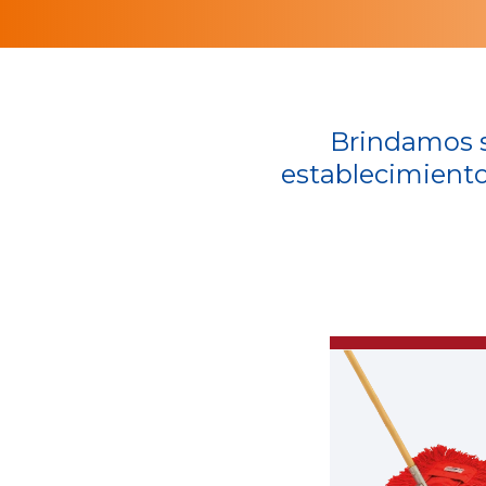
Brindamos so
establecimiento
ridad y Confort