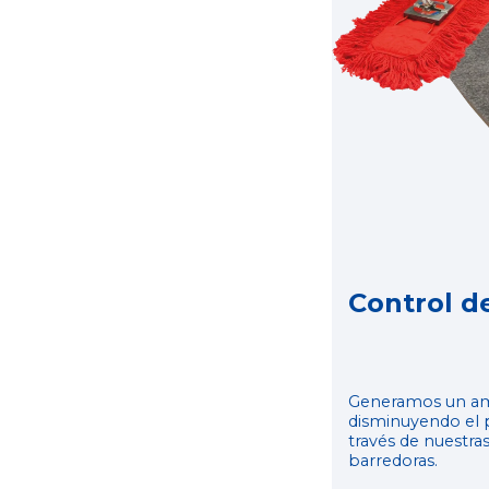
amos en generar mayor confort y
d laboral a través de nuestras
as Antifatiga, reduciendo accidentes
s y molestias asociadas a largos
 de actividad.
Control d
Generamos un am
disminuyendo el 
través de nuestr
barredoras.